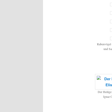
Rabenvögel 
und Sa
Der Heilige
Ignaz 