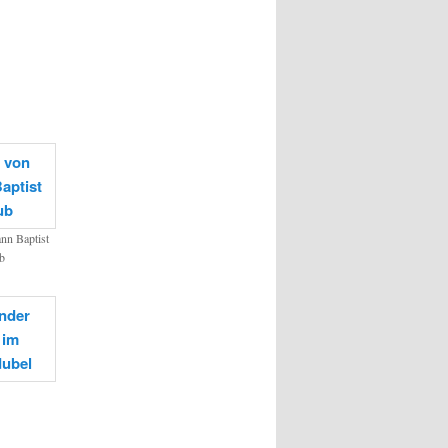
nn Baptist
b