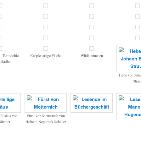
– Turmdohle
Karpfenartige Fische
Wildkaninchen
atkrähe
Hebe von Joha
Strau
 Elisäus von
Fürst von Metternich von
Günther
Hohann Nepomuk Schaller