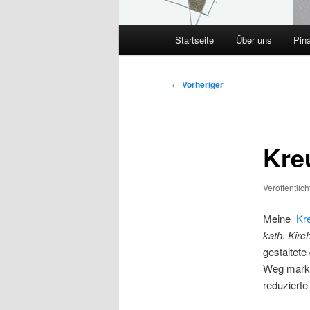
Hauptmenü
Startseite
Über uns
Pin
Beitragsnavigation
←
Vorheriger
Kre
Veröffentlic
Meine
Kre
kath. Kirc
gestaltete
Weg marki
reduzierte