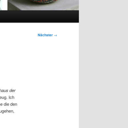
Nächster
→
haus der
eug. Ich
ne die den
zugehen,