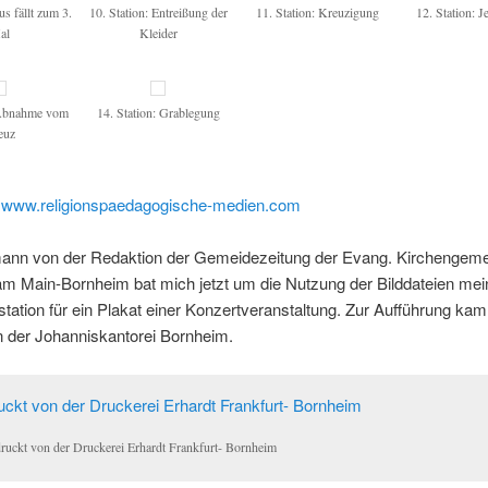
us fällt zum 3.
10. Station: Entreißung der
11. Station: Kreuzigung
12. Station: J
al
Kleider
 Abnahme vom
14. Station: Grablegung
euz
n
www.religionspaedagogische-medien.com
ann von der Redaktion der Gemeidezeitung der Evang. Kirchengem
am Main-Bornheim bat mich jetzt um die Nutzung der Bilddateien mei
ation für ein Plakat einer Konzertveranstaltung. Zur Aufführung kam 
n der Johanniskantorei Bornheim.
ruckt von der Druckerei Erhardt Frankfurt- Bornheim