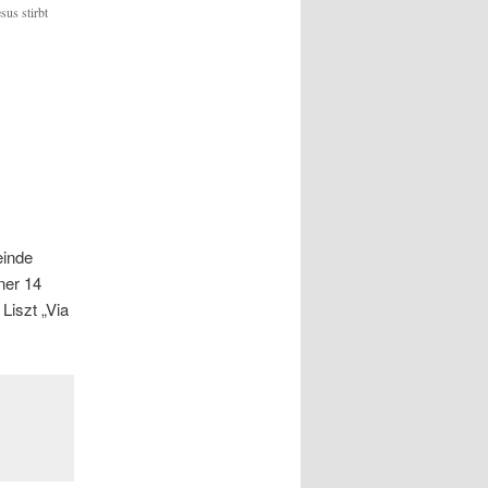
esus stirbt
einde
ner 14
Liszt „Via