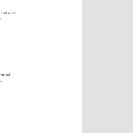
s und seiner
r
Weinende
n.