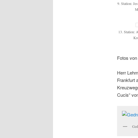
9. Station: Jes
M
13. Station:
Kr
Fotos vo
Herr Lehm
Frankfurt 
Kreuzwegst
Cucis“ vo
Ged