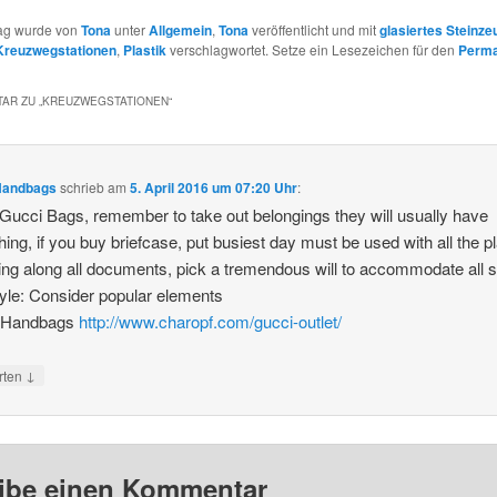
rag wurde von
Tona
unter
Allgemein
,
Tona
veröffentlicht und mit
glasiertes Steinze
Kreuzwegstationen
,
Plastik
verschlagwortet. Setze ein Lesezeichen für den
Perma
AR ZU „
KREUZWEGSTATIONEN
“
Handbags
schrieb
am
5. April 2016 um 07:20 Uhr
:
ucci Bags, remember to take out belongings they will usually have
hing, if you buy briefcase, put busiest day must be used with all the p
ing along all documents, pick a tremendous will to accommodate all 
yle: Consider popular elements
 Handbags
http://www.charopf.com/gucci-outlet/
↓
rten
ibe einen Kommentar