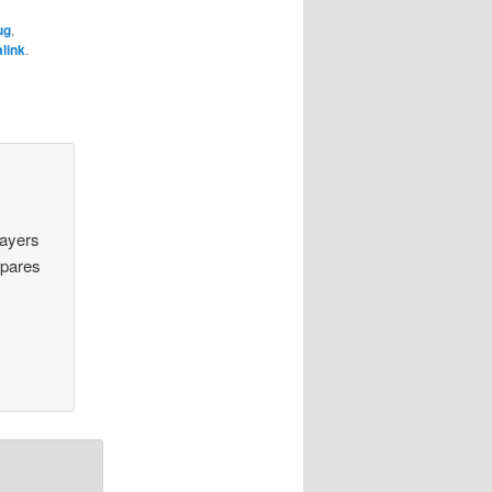
ug
,
link
.
layers
spares