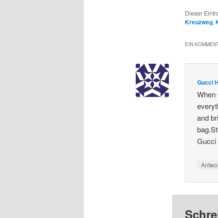
Dieser Eint
Kreuzweg
,
EIN KOMMENT
Gucci 
When G
everyt
and br
bag.St
Gucci
Antwo
Schre