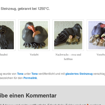
 Steinzeug, gebrannt bei 1250°C.
hnabel
Verliebt
Nachwuchs – rosa und
Vererb
hellblau
rag wurde von
Tona
unter
Tona
veröffentlicht und mit
glasiertes Steinzeug
verschlag
esezeichen für den
Permalink
.
ibe einen Kommentar