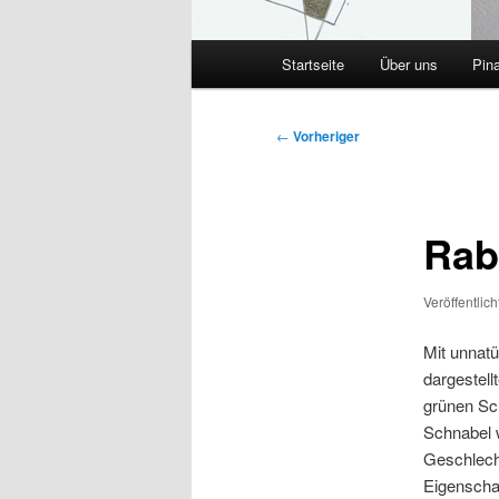
Hauptmenü
Startseite
Über uns
Pin
Beitragsnavigation
←
Vorheriger
Rab
Veröffentlic
Mit unnatü
dargestell
grünen Sc
Schnabel 
Geschlecht
Eigenscha