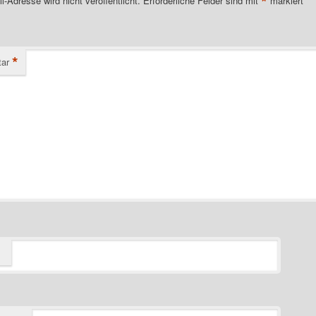
*
l-Adresse wird nicht veröffentlicht.
Erforderliche Felder sind mit
markiert
*
ar