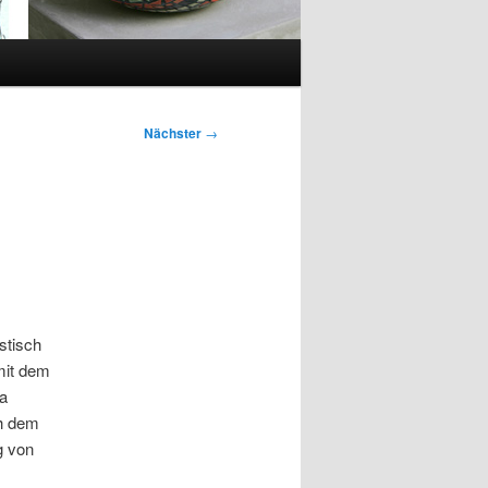
Nächster
→
stisch
mit dem
a
ch dem
g von