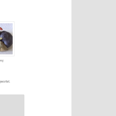
ung
wortet.