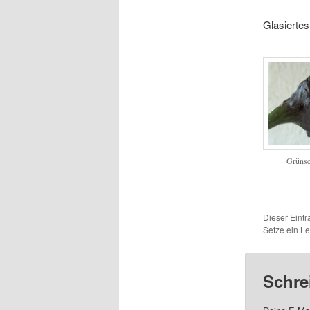
Glasiertes
Grünsc
Dieser Eint
Setze ein L
Schre