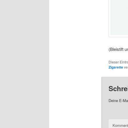
(Bleistift
Dieser Eint
Zigarette
ve
Schre
Deine E-Mai
Komment