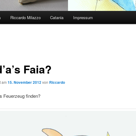
a
Riccardo Milazzo
Catania
Impressum
’a’s Faia?
ht am
15. November 2012
von
Riccardo
as Feuerzeug finden?