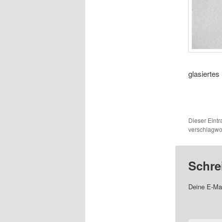
glasiertes
Dieser Eint
verschlagwor
Schre
Deine E-Mai