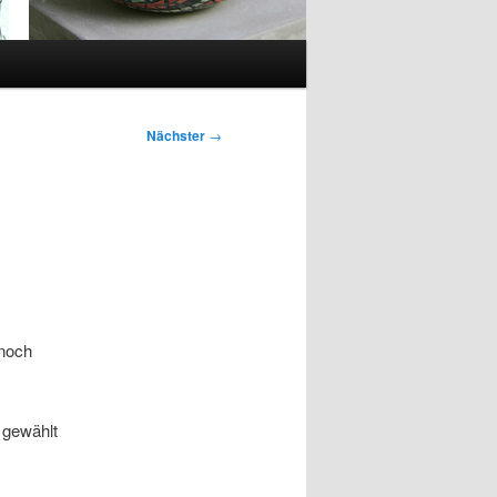
Nächster
→
 noch
s gewählt