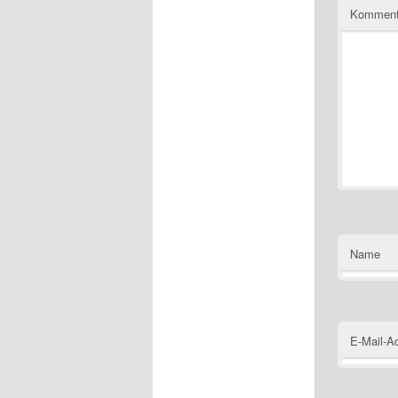
Komment
Name
E-Mail-A