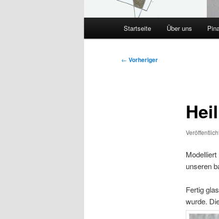
Hauptmenü
Startseite
Über uns
Pin
Beitragsnavigation
←
Vorheriger
Hei
Veröffentlic
Modelliert
unseren b
Fertig gla
wurde. Die