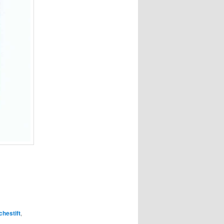
chestift
,