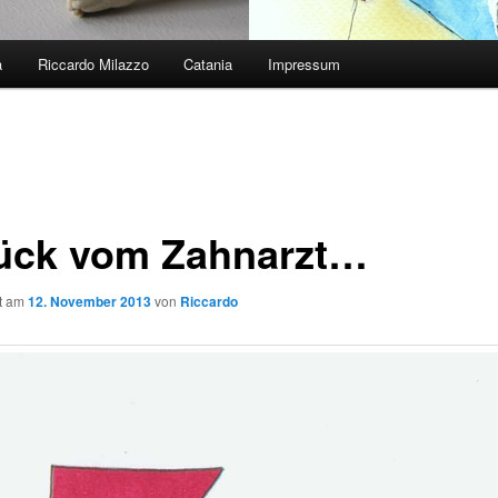
a
Riccardo Milazzo
Catania
Impressum
ück vom Zahnarzt…
ht am
12. November 2013
von
Riccardo