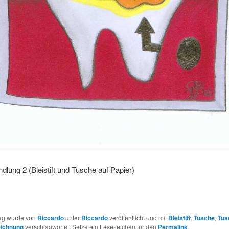
lung 2 (Bleistift und Tusche auf Papier)
rag wurde von
Riccardo
unter
Riccardo
veröffentlicht und mit
Bleistift
,
Tusche
,
Tus
ichnung
verschlagwortet. Setze ein Lesezeichen für den
Permalink
.