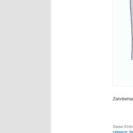
Zahnbehand
Dieser Eint
zahnarzt
,
Ze