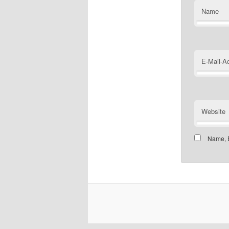
Name
E-Mail-A
Website
Name, E