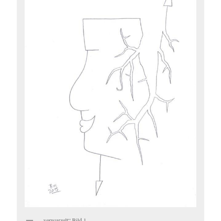
„verwurzelt“ Bild 1