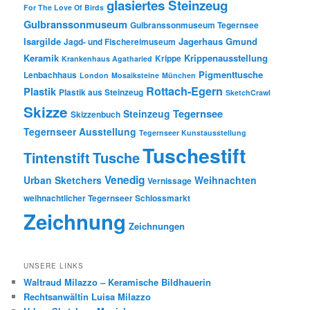
glasiertes Steinzeug
For The Love Of Birds
Gulbranssonmuseum
Gulbranssonmuseum Tegernsee
Isargilde
Jagerhaus Gmund
Jagd- und Fischereimuseum
Keramik
Krippenausstellung
Krippe
Krankenhaus Agatharied
Pigmenttusche
Lenbachhaus
London
Mosaiksteine
München
Rottach-Egern
Plastik
Plastik aus Steinzeug
SketchCrawl
Skizze
Tegernsee
Steinzeug
Skizzenbuch
Tegernseer Ausstellung
Tegernseer Kunstausstellung
Tuschestift
Tusche
Tintenstift
Venedig
Urban Sketchers
Weihnachten
Vernissage
weihnachtlicher Tegernseer Schlossmarkt
Zeichnung
Zeichnungen
UNSERE LINKS
Waltraud Milazzo – Keramische Bildhauerin
Rechtsanwältin Luisa Milazzo