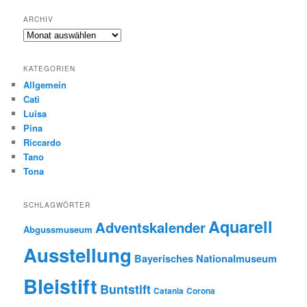
ARCHIV
Archiv
KATEGORIEN
Allgemein
Cati
Luisa
Pina
Riccardo
Tano
Tona
SCHLAGWÖRTER
Aquarell
Adventskalender
Abgussmuseum
Ausstellung
Bayerisches Nationalmuseum
Bleistift
Buntstift
Catania
Corona