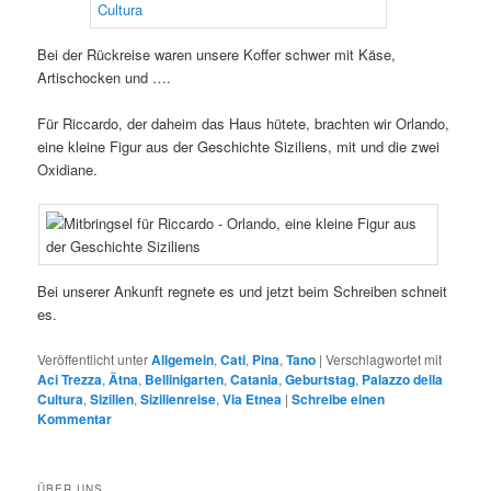
Bei der Rückreise waren unsere Koffer schwer mit Käse,
Artischocken und ….
Für Riccardo, der daheim das Haus hütete, brachten wir Orlando,
eine kleine Figur aus der Geschichte Siziliens, mit und die zwei
Oxidiane.
Bei unserer Ankunft regnete es und jetzt beim Schreiben schneit
es.
Veröffentlicht unter
Allgemein
,
Cati
,
Pina
,
Tano
|
Verschlagwortet mit
Aci Trezza
,
Ätna
,
Bellinigarten
,
Catania
,
Geburtstag
,
Palazzo della
Cultura
,
Sizilien
,
Sizilienreise
,
Via Etnea
|
Schreibe einen
Kommentar
ÜBER UNS