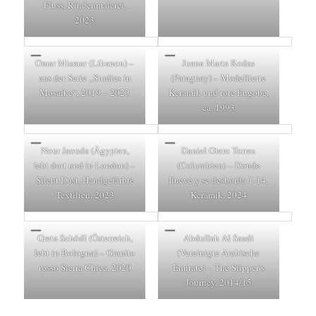
Fluss, Rindenmalerei,
2023
Omar Mismar (Libanon) –
Juana Marta Rodas
aus der Serie „Studies in
(Paraguay) – Modellierte
Mosaike“, 2019 – 2023
Keramik und rote Engobe,
ca. 1993
Nour Jaouda (Ägypten,
Daniel Otero Torres
lebt dort und in London) –
(Columbien) – Donde
Silent Dust, Handgefärbte
Ilueve y se desborda 1-14,
Textilien, 2023
Keramik, 2024
Greta Schödl (Österreich,
Abdullah Al Saadi
lebt in Bologna) – Granito
(Vereinigte Arabische
rosso Sierra Chica, 2020
Emirate) – The Slipper’s
Journey, 2014/15