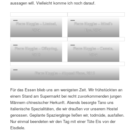
aussagen will. Vielleicht komme ich noch darauf.
Pierre Huyghe – Liminal,
Pierre Huyghe – Mind’s
2024
Eye, 2024
Pierre Huyghe – Offspring,
Pierre Huyghe – Camata,
2018
2024
Pierre Huyghe – Abyssal Plane, 2015
Für das Essen blieb uns am wenigsten Zeit. Wir frühstückten an
einem Stand am Supermarkt bei recht zuvorkommenden jungen
Männern chinesischer Herkunft. Abends besorgte Tano uns
italienische Spezialitäten, die wir draußen vor unserem Hostel
genossen. Geplante Spaziergänge ließen wir, todmüde, ausfallen.
Nur einmal beendeten wir den Tag mit einer Tüte Eis von der
Eisdiele.