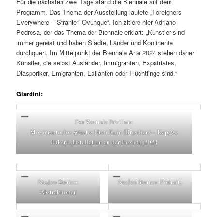
Für die nächsten zwei Tage stand die Biennale auf dem
Programm. Das Thema der Ausstellung lautete „Foreigners
Everywhere – Stranieri Ovunque“. Ich zitiere hier Adriano
Pedrosa, der das Thema der Biennale erklärt: „Künstler sind
immer gereist und haben Städte, Länder und Kontinente
durchquert. Im Mittelpunkt der Biennale Arte 2024 stehen daher
Künstler, die selbst Ausländer, Immigranten, Expatriates,
Diasporiker, Emigranten, Exilanten oder Flüchtlinge sind.“
Giardini:
Der Zentrale Pavillon:
Movimento dos Artistas Huni Kuin (Brasilien) – Kapewe
Pukeni, Installation an der Fassade, 2024
Nucleo Storico:
Nucleo Storico: Portraits
Abstraktionen