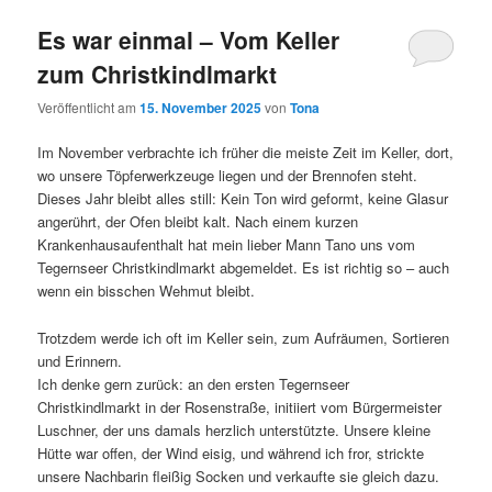
Es war einmal – Vom Keller
zum Christkindlmarkt
Veröffentlicht am
15. November 2025
von
Tona
Im November verbrachte ich früher die meiste Zeit im Keller, dort,
wo unsere Töpferwerkzeuge liegen und der Brennofen steht.
Dieses Jahr bleibt alles still: Kein Ton wird geformt, keine Glasur
angerührt, der Ofen bleibt kalt. Nach einem kurzen
Krankenhausaufenthalt hat mein lieber Mann Tano uns vom
Tegernseer Christkindlmarkt abgemeldet. Es ist richtig so – auch
wenn ein bisschen Wehmut bleibt.
Trotzdem werde ich oft im Keller sein, zum Aufräumen, Sortieren
und Erinnern.
Ich denke gern zurück: an den ersten Tegernseer
Christkindlmarkt in der Rosenstraße, initiiert vom Bürgermeister
Luschner, der uns damals herzlich unterstützte. Unsere kleine
Hütte war offen, der Wind eisig, und während ich fror, strickte
unsere Nachbarin fleißig Socken und verkaufte sie gleich dazu.