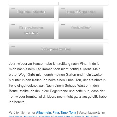
Pina beim Frühstück
Tano mit Cappuccino
Cappuccino zum
Vor dem Hotel
Frühstück
Kaffeepause im Hotel
Jetzt wieder zu Hause, habe ich zeitlang nach Pina, finde ich
mich nach einem Tag immer noch nicht richtig zurecht. Mein
erster Weg führte mich durch meinen Garten und mein zweiter
hinunter in den Keller. Ich holte einen Hubel Ton, der steinhart in
Folie eingetrocknet war. Nach einem Schuss Wasser in den
Beutel stellte ich ihn in die Regentonne und hoffe nun, dass der
Ton wieder formbar wird. Ideen, noch nicht ganz ausgereift, habe
ich bereits.
Veröffentlicht unter
Allgemein
,
Pina
,
Tano
,
Tona
|
Verschlagwortet mit
,
,
,
,