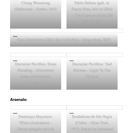
Chang Woosoung
Pablo Delano (geb. in
(Südkorea) – Atelier, 1943
Puerto Rico, lebt in USA)
– The Museum of the Old
Colony, 2024
Dean Sameshima (USA, lebt in Berlin) – being alone, 2022
Deutscher Pavillon: Ersan
Deutscher Pavillon: Yael
Mondtag – Monument
Bartana – Light To The
eines unbekannten
Nations
Menschen
Arsenale:
Naminapu Maymuru-
Bordadoras de Isla Negra
White (Australien) –
(Chile) – Ohne Titel,
Sterne spiegeln sich im
1972, Bestickte Leinwand