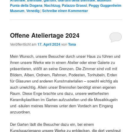
Arsenale
Biennale
giardini
Giardini della Biennale
Museum
Punta della Dogana
,
Nachtzug
,
Palazzo Grassi
,
Peggy Guggenheim
Museum
,
Venedig
|
Schreibe einen Kommentar
Offene Ateliertage 2024
Veröffentlicht am
17. April 2024
von
Tona
Mein Wunsch, unsere Besucher durch unser Haus zu führen und
ihnen unsere Werke wie in einem Atelier oder einer Galerie zu
präsentieren, stößt an seine Grenzen. Die Zimmer sind voll mit
Bildern, Alben, Ordnern, Rahmen, Podesten, Tonhubeln, Erden
für Glasuren und anderen Kunstmaterialien – sowohl wichtig als
auch unwichtig. Allein unser Brennofen benötigt einen eigenen
Raum. Diese Enge brachte uns dazu, unsere wetterfesten
Keramikplastiken im Garten aufzustellen und die Mosaikkugeln
und -säulen meines Mannes unter dem Vordach am Eingang
anzuordnen.
Der Garten lädt die Besucher dazu ein, bei einem
Kunstspaziergang unsere Werke zu entdecken, die dort verstreut