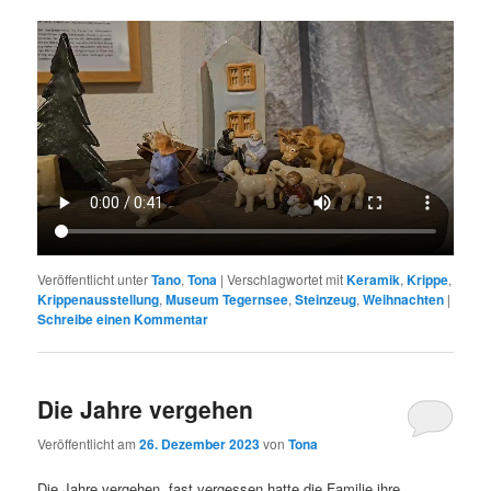
Veröffentlicht unter
Tano
,
Tona
|
Verschlagwortet mit
Keramik
,
Krippe
,
Krippenausstellung
,
Museum Tegernsee
,
Steinzeug
,
Weihnachten
|
Schreibe einen Kommentar
Die Jahre vergehen
Veröffentlicht am
26. Dezember 2023
von
Tona
Die Jahre vergehen, fast vergessen hatte die Familie ihre