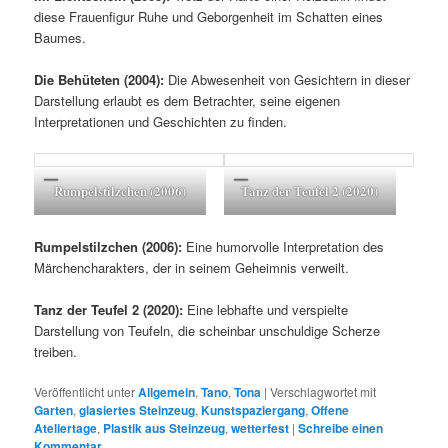
diese Frauenfigur Ruhe und Geborgenheit im Schatten eines
Baumes.
Die Behüteten (2004):
Die Abwesenheit von Gesichtern in dieser
Darstellung erlaubt es dem Betrachter, seine eigenen
Interpretationen und Geschichten zu finden.
Rumpelstilzchen (2006)
Tanz der Teufel 2 (2020)
Rumpelstilzchen (2006):
Eine humorvolle Interpretation des
Märchencharakters, der in seinem Geheimnis verweilt.
Tanz der Teufel 2 (2020):
Eine lebhafte und verspielte
Darstellung von Teufeln, die scheinbar unschuldige Scherze
treiben.
Veröffentlicht unter
Allgemein
,
Tano
,
Tona
|
Verschlagwortet mit
Garten
,
glasiertes Steinzeug
,
Kunstspaziergang
,
Offene
Ateliertage
,
Plastik aus Steinzeug
,
wetterfest
|
Schreibe einen
Kommentar