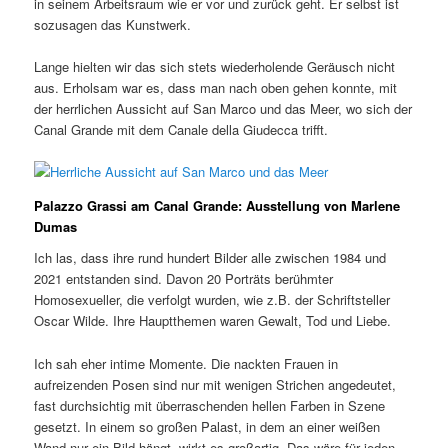
in seinem Arbeitsraum wie er vor und zurück geht. Er selbst ist
sozusagen das Kunstwerk.
Lange hielten wir das sich stets wiederholende Geräusch nicht
aus. Erholsam war es, dass man nach oben gehen konnte, mit
der herrlichen Aussicht auf San Marco und das Meer, wo sich der
Canal Grande mit dem Canale della Giudecca trifft.
Palazzo Grassi
am Canal Grande:
Ausstellung von
Marlene
Dumas
Ich las, dass ihre rund hundert Bilder alle zwischen 1984 und
2021 entstanden sind. Davon 20 Porträts berühmter
Homosexueller, die verfolgt wurden, wie z.B. der Schriftsteller
Oscar Wilde. Ihre Hauptthemen waren Gewalt, Tod und Liebe.
Ich sah eher intime Momente. Die nackten Frauen in
aufreizenden Posen sind nur mit wenigen Strichen angedeutet,
fast durchsichtig mit überraschenden hellen Farben in Szene
gesetzt. In einem so großen Palast, in dem an einer weißen
Wand nur ein Bild hängt, wirkt es großartig. Das wäre für jeden