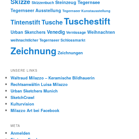
Skizze
Tegernsee
Steinzeug
Skizzenbuch
Tegernseer Ausstellung
Tegernseer Kunstausstellung
Tuschestift
Tusche
Tintenstift
Venedig
Urban Sketchers
Weihnachten
Vernissage
weihnachtlicher Tegernseer Schlossmarkt
Zeichnung
Zeichnungen
UNSERE LINKS
Waltraud Milazzo – Keramische Bildhauerin
Rechtsanwältin Luisa Milazzo
Urban Sketchers Munich
SketchCrawl
Kulturvision
Milazzo Art bei Facebook
META
Anmelden