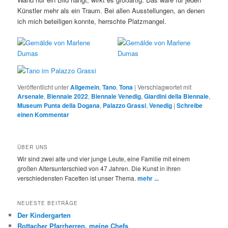
Künstler mehr als ein Traum. Bei allen Ausstellungen, an denen
ich mich beteiligen konnte, herrschte Platzmangel.
Veröffentlicht unter
Allgemein
,
Tano
,
Tona
|
Verschlagwortet mit
Arsenale
,
Biennale 2022
,
Biennale Venedig
,
Giardini della Biennale
,
Museum Punta della Dogana
,
Palazzo Grassi
,
Venedig
|
Schreibe
einen Kommentar
ÜBER UNS
Wir sind zwei alte und vier junge Leute, eine Familie mit einem
großen Altersunterschied von 47 Jahren. Die Kunst in ihren
verschiedensten Facetten ist unser Thema.
mehr ...
NEUESTE BEITRÄGE
Der Kindergarten
Rottacher Pfarrherren, meine Chefs