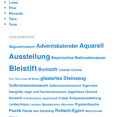
Luisa
Pina
Riccardo
Tano
Tona
SCHLAGWÖRTER
Aquarell
Adventskalender
Abgussmuseum
Ausstellung
Bayerisches Nationalmuseum
Bleistift
Buntstift
Catania
Corona
glasiertes Steinzeug
For The Love Of Birds
Gulbranssonmuseum
Gulbranssonmuseum Tegernsee
Isargilde
Jagerhaus Gmund
Jagd- und Fischereimuseum
Keramik
Krippenausstellung
Krippe
Krankenhaus Agatharied
Pigmenttusche
Lenbachhaus
London
Mosaiksteine
München
Rottach-Egern
Plastik
Plastik aus Steinzeug
SketchCrawl