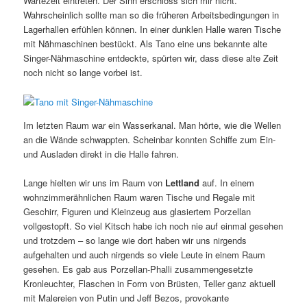
Wartezeit eintreten. Der Sinn erschloss sich mir nicht.
Wahrscheinlich sollte man so die früheren Arbeitsbedingungen in
Lagerhallen erfühlen können. In einer dunklen Halle waren Tische
mit Nähmaschinen bestückt. Als Tano eine uns bekannte alte
Singer-Nähmaschine entdeckte, spürten wir, dass diese alte Zeit
noch nicht so lange vorbei ist.
Im letzten Raum war ein Wasserkanal. Man hörte, wie die Wellen
an die Wände schwappten. Scheinbar konnten Schiffe zum Ein-
und Ausladen direkt in die Halle fahren.
Lange hielten wir uns im Raum von
Lettland
auf. In einem
wohnzimmerähnlichen Raum waren Tische und Regale mit
Geschirr, Figuren und Kleinzeug aus glasiertem Porzellan
vollgestopft. So viel Kitsch habe ich noch nie auf einmal gesehen
und trotzdem – so lange wie dort haben wir uns nirgends
aufgehalten und auch nirgends so viele Leute in einem Raum
gesehen. Es gab aus Porzellan-Phalli zusammengesetzte
Kronleuchter, Flaschen in Form von Brüsten, Teller ganz aktuell
mit Malereien von Putin und Jeff Bezos, provokante