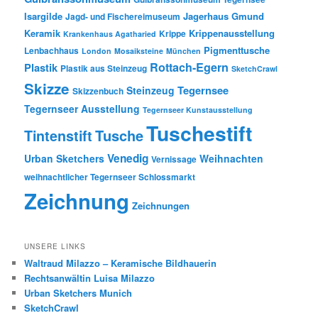
Isargilde
Jagerhaus Gmund
Jagd- und Fischereimuseum
Keramik
Krippenausstellung
Krippe
Krankenhaus Agatharied
Pigmenttusche
Lenbachhaus
London
Mosaiksteine
München
Rottach-Egern
Plastik
Plastik aus Steinzeug
SketchCrawl
Skizze
Tegernsee
Steinzeug
Skizzenbuch
Tegernseer Ausstellung
Tegernseer Kunstausstellung
Tuschestift
Tusche
Tintenstift
Venedig
Urban Sketchers
Weihnachten
Vernissage
weihnachtlicher Tegernseer Schlossmarkt
Zeichnung
Zeichnungen
UNSERE LINKS
Waltraud Milazzo – Keramische Bildhauerin
Rechtsanwältin Luisa Milazzo
Urban Sketchers Munich
SketchCrawl