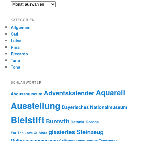
Archiv
KATEGORIEN
Allgemein
Cati
Luisa
Pina
Riccardo
Tano
Tona
SCHLAGWÖRTER
Aquarell
Adventskalender
Abgussmuseum
Ausstellung
Bayerisches Nationalmuseum
Bleistift
Buntstift
Catania
Corona
glasiertes Steinzeug
For The Love Of Birds
Gulbranssonmuseum
Gulbranssonmuseum Tegernsee