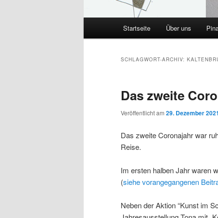
Hauptmenü
Startseite
Über uns
Pin
SCHLAGWORT-ARCHIV:
KALTENBR
Das zweite Coron
Veröffentlicht am
29. Dezember 202
Das zweite Coronajahr war ruh
Reise.
Im ersten halben Jahr waren wi
(
siehe vorangegangenen Beitr
Neben der Aktion “Kunst im Sch
Jahresausstellung.Tona mit „