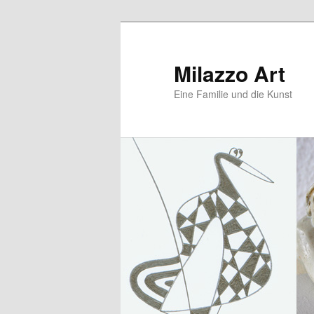
Zum
Zum
primären
sekundären
Inhalt
Inhalt
Milazzo Art
springen
springen
Eine Familie und die Kunst