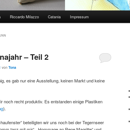
a
Riccardo Milazzo
Catania
Impressum
UNN
ajahr – Teil 2
1
von
Tona
ig, es gab nur eine Ausstellung, keinen Markt und keine
r noch recht produktiv. Es entstanden einige Plastiken
ag
).
aufenster“ beteiligten wir uns noch bei der Tegernseer
Komm tanz mit mir“, „Hommage an Rene Magritte“ und