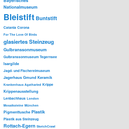
Bayerisches
Nationalmuseum
Bleistift
Buntstift
Catania
Corona
For The Love Of Birds
glasiertes Steinzeug
Gulbranssonmuseum
Gulbranssonmuseum Tegernsee
Isargilde
Jagd- und Fischereimuseum
Jagerhaus Gmund
Keramik
Krippe
Krankenhaus Agatharied
Krippenausstellung
Lenbachhaus
London
Mosaiksteine
München
Plastik
Pigmenttusche
Plastik aus Steinzeug
Rottach-Egern
SketchCrawl