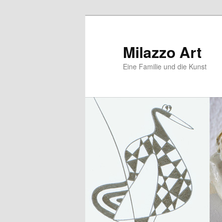
Zum
Zum
primären
sekundären
Inhalt
Inhalt
Milazzo Art
springen
springen
Eine Familie und die Kunst