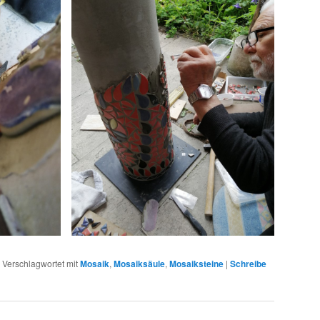
|
Verschlagwortet mit
Mosaik
,
Mosaiksäule
,
Mosaiksteine
|
Schreibe