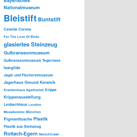
Bayerisches
Nationalmuseum
Bleistift
Buntstift
Catania
Corona
For The Love Of Birds
glasiertes Steinzeug
Gulbranssonmuseum
Gulbranssonmuseum Tegernsee
Isargilde
Jagd- und Fischereimuseum
Jagerhaus Gmund
Keramik
Krippe
Krankenhaus Agatharied
Krippenausstellung
Lenbachhaus
London
Mosaiksteine
München
Plastik
Pigmenttusche
Plastik aus Steinzeug
Rottach-Egern
SketchCrawl