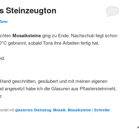
s Steinzeugton
Tano
achten
Mosaiksteine
ging zu Ende. Nachschub liegt schon
°C gebrannt, sobald Tona ihre Arbeiten fertig hat.
nd.
 Hand geschnitten, gesäubert und mit meinen eigenen
nd angesetzt habe ich die Glasuren aus Pflastersteinmehl,
r.
ortet mit
glasiertes Steinzeug
,
Mosaik
,
Mosaiksteine
|
Schreibe