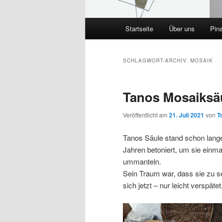
Hauptmenü
Startseite
Über uns
Pin
SCHLAGWORT-ARCHIV:
MOSAIK
Tanos Mosaiksäul
Veröffentlicht am
21. Juli 2021
von
T
Tanos Säule stand schon lange
Jahren betoniert, um sie einm
ummanteln.
Sein Traum war, dass sie zu se
sich jetzt – nur leicht verspät