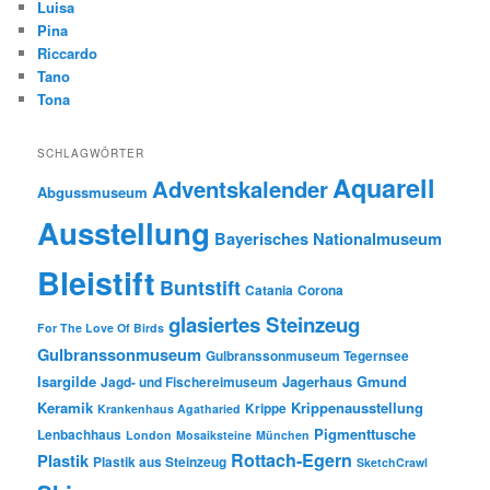
Luisa
Pina
Riccardo
Tano
Tona
SCHLAGWÖRTER
Aquarell
Adventskalender
Abgussmuseum
Ausstellung
Bayerisches Nationalmuseum
Bleistift
Buntstift
Catania
Corona
glasiertes Steinzeug
For The Love Of Birds
Gulbranssonmuseum
Gulbranssonmuseum Tegernsee
Isargilde
Jagerhaus Gmund
Jagd- und Fischereimuseum
Keramik
Krippenausstellung
Krippe
Krankenhaus Agatharied
Pigmenttusche
Lenbachhaus
London
Mosaiksteine
München
Rottach-Egern
Plastik
Plastik aus Steinzeug
SketchCrawl