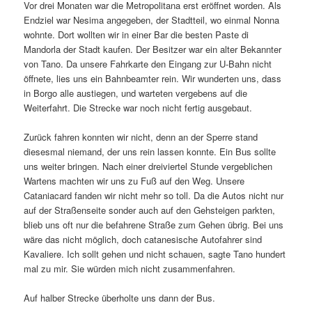
Vor drei Monaten war die Metropolitana erst eröffnet worden. Als
Endziel war Nesima angegeben, der Stadtteil, wo einmal Nonna
wohnte. Dort wollten wir in einer Bar die besten Paste di
Mandorla der Stadt kaufen. Der Besitzer war ein alter Bekannter
von Tano. Da unsere Fahrkarte den Eingang zur U-Bahn nicht
öffnete, lies uns ein Bahnbeamter rein. Wir wunderten uns, dass
in Borgo alle austiegen, und warteten vergebens auf die
Weiterfahrt. Die Strecke war noch nicht fertig ausgebaut.
Zurück fahren konnten wir nicht, denn an der Sperre stand
diesesmal niemand, der uns rein lassen konnte. Ein Bus sollte
uns weiter bringen. Nach einer dreiviertel Stunde vergeblichen
Wartens machten wir uns zu Fuß auf den Weg. Unsere
Cataniacard fanden wir nicht mehr so toll. Da die Autos nicht nur
auf der Straßenseite sonder auch auf den Gehsteigen parkten,
blieb uns oft nur die befahrene Straße zum Gehen übrig. Bei uns
wäre das nicht möglich, doch catanesische Autofahrer sind
Kavaliere. Ich sollt gehen und nicht schauen, sagte Tano hundert
mal zu mir. Sie würden mich nicht zusammenfahren.
Auf halber Strecke überholte uns dann der Bus.