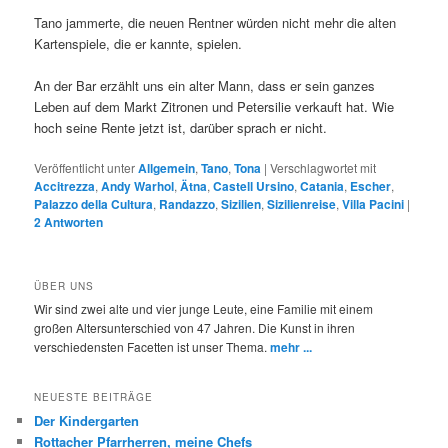
Tano jammerte, die neuen Rentner würden nicht mehr die alten
Kartenspiele, die er kannte, spielen.
An der Bar erzählt uns ein alter Mann, dass er sein ganzes
Leben auf dem Markt Zitronen und Petersilie verkauft hat. Wie
hoch seine Rente jetzt ist, darüber sprach er nicht.
Veröffentlicht unter
Allgemein
,
Tano
,
Tona
|
Verschlagwortet mit
Accitrezza
,
Andy Warhol
,
Ätna
,
Castell Ursino
,
Catania
,
Escher
,
Palazzo della Cultura
,
Randazzo
,
Sizilien
,
Sizilienreise
,
Villa Pacini
|
2
Antworten
ÜBER UNS
Wir sind zwei alte und vier junge Leute, eine Familie mit einem
großen Altersunterschied von 47 Jahren. Die Kunst in ihren
verschiedensten Facetten ist unser Thema.
mehr ...
NEUESTE BEITRÄGE
Der Kindergarten
Rottacher Pfarrherren, meine Chefs