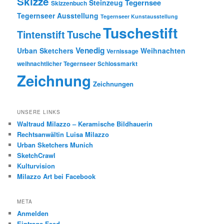
Skizze
Tegernsee
Steinzeug
Skizzenbuch
Tegernseer Ausstellung
Tegernseer Kunstausstellung
Tuschestift
Tusche
Tintenstift
Venedig
Urban Sketchers
Weihnachten
Vernissage
weihnachtlicher Tegernseer Schlossmarkt
Zeichnung
Zeichnungen
UNSERE LINKS
Waltraud Milazzo – Keramische Bildhauerin
Rechtsanwältin Luisa Milazzo
Urban Sketchers Munich
SketchCrawl
Kulturvision
Milazzo Art bei Facebook
META
Anmelden
Eintrags-Feed