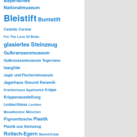
Bayerisches
Nationalmuseum
Bleistift
Buntstift
Catania
Corona
For The Love Of Birds
glasiertes Steinzeug
Gulbranssonmuseum
Gulbranssonmuseum Tegernsee
Isargilde
Jagd- und Fischereimuseum
Jagerhaus Gmund
Keramik
Krippe
Krankenhaus Agatharied
Krippenausstellung
Lenbachhaus
London
Mosaiksteine
München
Plastik
Pigmenttusche
Plastik aus Steinzeug
Rottach-Egern
SketchCrawl