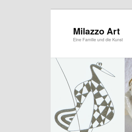
Zum
Zum
primären
sekundären
Inhalt
Inhalt
Milazzo Art
springen
springen
Eine Familie und die Kunst