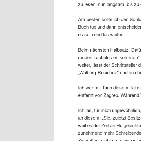
zu lesen, nun langsam, bis zu
Am besten sollte ich den Schl
Buch tue und dann entscheiden
es sein und las weiter.
Beim nächsten Halbsatz „Dafür
müden Lächelns entkommen“, w
weiter, lässt der Schriftsteller
„Walberg-Residenz“ und an d
Ich war mit Tano diesem Tal g
entfernt von Zagreb. Während
Ich las, für mich ungewöhnlic
an diesem: „Sie, zuletzt Besit
weil es der Zeit an Hutgesichte
zunehmend mehr Schreibende al
Zigaretten, nicht um gleich w