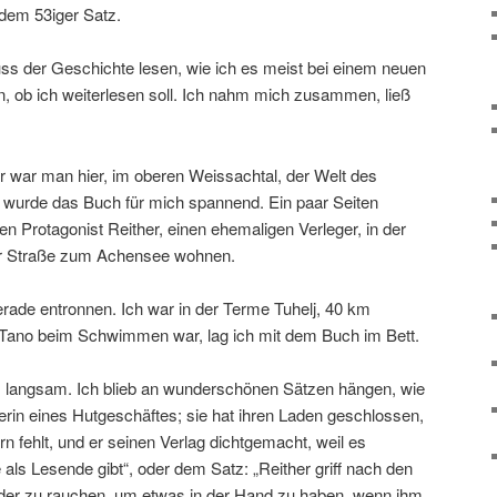
 dem 53iger Satz.
uss der Geschichte lesen, wie ich es meist bei einem neuen
, ob ich weiterlesen soll. Ich nahm mich zusammen, ließ
 war man hier, im oberen Weissachtal, der Welt des
urde das Buch für mich spannend. Ein paar Seiten
 den Protagonist Reither, einen ehemaligen Verleger, in der
er Straße zum Achensee wohnen.
erade entronnen. Ich war in der Terme Tuhelj, 40 km
 Tano beim Schwimmen war, lag ich mit dem Buch im Bett.
h, langsam. Ich blieb an wunderschönen Sätzen hängen, wie
zerin eines Hutgeschäftes; sie hat ihren Laden geschlossen,
rn fehlt, und er seinen Verlag dichtgemacht, weil es
s Lesende gibt“, oder dem Satz: „Reither griff nach den
ieder zu rauchen, um etwas in der Hand zu haben, wenn ihm