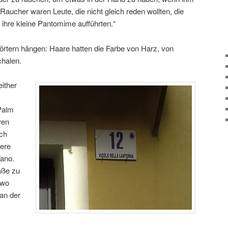
Raucher waren Leute, die nicht gleich reden wollten, die
 ihre kleine Pantomime aufführten.“
Wörtern hängen: Haare hatten die Farbe von Harz, von
chalen.
either
Palm
ren
ich
sere
Tano.
raße zu
 wo
an der