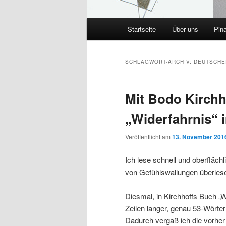
Hauptmenü
Startseite
Über uns
Pin
SCHLAGWORT-ARCHIV:
DEUTSCHE
Mit Bodo Kirchh
„Widerfahrnis“ 
Veröffentlicht am
13. November 201
Ich lese schnell und oberflä
von Gefühlswallungen überlese
Diesmal, in Kirchhoffs Buch „Wi
Zeilen langer, genau 53-Wörte
Dadurch vergaß ich die vorher