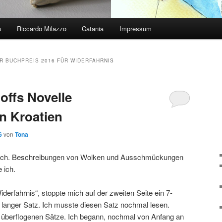
a
Riccardo Milazzo
Catania
Impressum
R BUCHPREIS 2016 FÜR WIDERFAHRNIS
offs Novelle
in Kroatien
6
von
Tona
chlich. Beschreibungen von Wolken und Ausschmückungen
 ich.
derfahrnis“, stoppte mich auf der zweiten Seite ein 7-
r langer Satz. Ich musste diesen Satz nochmal lesen.
 überflogenen Sätze. Ich begann, nochmal von Anfang an