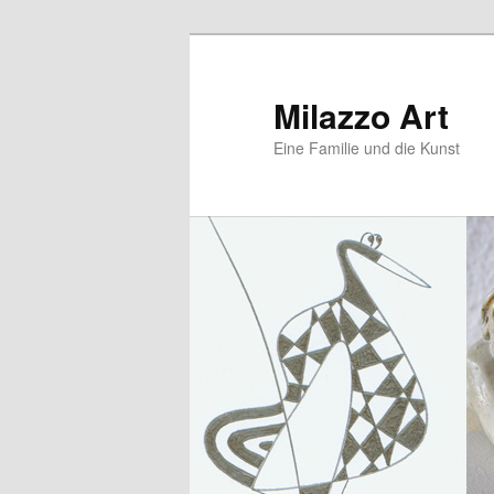
Zum
Zum
primären
sekundären
Inhalt
Inhalt
Milazzo Art
springen
springen
Eine Familie und die Kunst