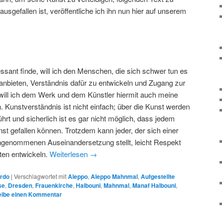
usgefallen ist, veröffentliche ich ihn nun hier auf unserem
ssant finde, will ich den Menschen, die sich schwer tun es
 anbieten, Verständnis dafür zu entwickeln und Zugang zur
will ich dem Werk und dem Künstler hiermit auch meine
 Kunstverständnis ist nicht einfach; über die Kunst werden
führt und sicherlich ist es gar nicht möglich, dass jedem
t gefallen können. Trotzdem kann jeder, der sich einer
ngenommenen Auseinandersetzung stellt, leicht Respekt
tten entwickeln.
Weiterlesen
→
rdo
|
Verschlagwortet mit
Aleppo
,
Aleppo Mahnmal
,
Aufgestellte
se
,
Dresden
,
Frauenkirche
,
Halbouni
,
Mahnmal
,
Manaf Halbouni
,
eibe einen Kommentar