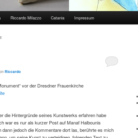
a
Riccardo Milazzo
Catania
Impressum
SE
on
Riccardo
„Monument“ vor der Dresdner Frauenkirche
ite
ber die Hintergründe seines Kunstwerks erfahren habe
ich war es nur als kurzer Post auf Manaf Halbounis
ch dann jedoch die Kommentare dort las, berührte es mich
gann, um seine Kunst zu verteidigen, folgenden Text zu