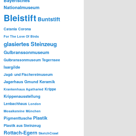
Bayerisches
Nationalmuseum
Bleistift
Buntstift
Catania
Corona
For The Love Of Birds
glasiertes Steinzeug
Gulbranssonmuseum
Gulbranssonmuseum Tegernsee
Isargilde
Jagd- und Fischereimuseum
Jagerhaus Gmund
Keramik
Krippe
Krankenhaus Agatharied
Krippenausstellung
Lenbachhaus
London
Mosaiksteine
München
Plastik
Pigmenttusche
Plastik aus Steinzeug
Rottach-Egern
SketchCrawl