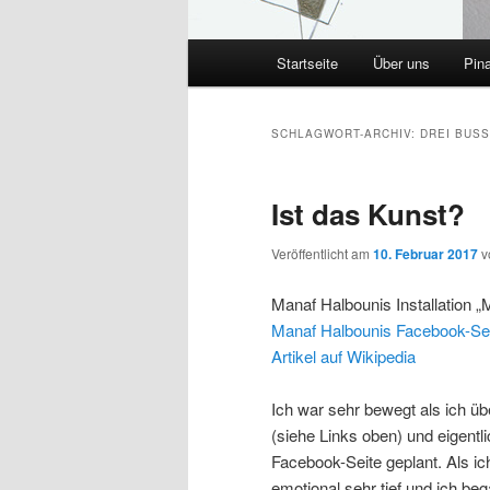
Hauptmenü
Startseite
Über uns
Pin
SCHLAGWORT-ARCHIV:
DREI BUS
Ist das Kunst?
Veröffentlicht am
10. Februar 2017
v
Manaf Halbounis Installation 
Manaf Halbounis Facebook-Se
Artikel auf Wikipedia
Ich war sehr bewegt als ich ü
(siehe Links oben) und eigentl
Facebook-Seite geplant. Als i
emotional sehr tief und ich be