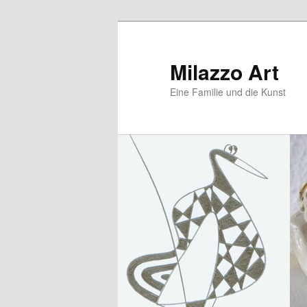
Zum
Zum
primären
sekundären
Inhalt
Inhalt
Milazzo Art
springen
springen
Eine Familie und die Kunst