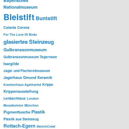
Bayerisches
Nationalmuseum
Bleistift
Buntstift
Catania
Corona
For The Love Of Birds
glasiertes Steinzeug
Gulbranssonmuseum
Gulbranssonmuseum Tegernsee
Isargilde
Jagd- und Fischereimuseum
Jagerhaus Gmund
Keramik
Krippe
Krankenhaus Agatharied
Krippenausstellung
Lenbachhaus
London
Mosaiksteine
München
Plastik
Pigmenttusche
Plastik aus Steinzeug
Rottach-Egern
SketchCrawl