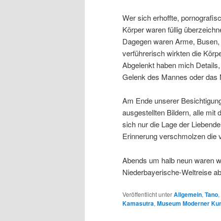
Wer sich erhoffte, pornografi
Körper waren füllig überzeichn
Dagegen waren Arme, Busen, un
verführerisch wirkten die Körp
Abgelenkt haben mich Details,
Gelenk des Mannes oder das M
Am Ende unserer Besichtigung
ausgestellten Bildern, alle m
sich nur die Lage der Liebende
Erinnerung verschmolzen die v
Abends um halb neun waren wir
Niederbayerische-Weltreise abe
Veröffentlicht unter
Allgemein
,
Tano
,
Kamasutra
,
Museum Moderner Kun