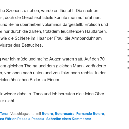
sche Szenen zu sehen, wurde enttäuscht. Die nackten
et, doch die Geschlechtsteile konnte man nur erahnen.
d Beine übertrieben voluminös dargestellt. Erotisch und
er nur durch die zarten, trotzdem leuchtenden Hautfarben.
 wie die Schleife im Haar der Frau, die Armbanduhr am
uster des Betttuches.
 war ich müde und meine Augen waren satt. Auf den 70
it dem gleichen Thema und dem gleichen Mann, veränderte
n, von oben nach unten und von links nach rechts. In der
ielen ähnlichen Bilder zu Einem.
 wieder daheim. Tano und ich bereuten die kleine Ober-
r nicht.
Tona
|
Verschlagwortet mit
Botero
,
Boterosutra
,
Fernando Botero
,
st Wörlen Passau
,
Passau
|
Schreibe einen Kommentar