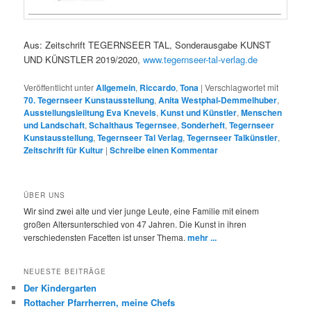
Aus: Zeitschrift TEGERNSEER TAL, Sonderausgabe KUNST
UND KÜNSTLER 2019/2020,
www.tegernseer-tal-verlag.de
Veröffentlicht unter
Allgemein
,
Riccardo
,
Tona
|
Verschlagwortet mit
70. Tegernseer Kunstausstellung
,
Anita Westphal-Demmelhuber
,
Ausstellungsleiitung Eva Knevels
,
Kunst und Künstler
,
Menschen
und Landschaft
,
Schalthaus Tegernsee
,
Sonderheft
,
Tegernseer
Kunstausstellung
,
Tegernseer Tal Verlag
,
Tegernseer Talkünstler
,
Zeitschrift für Kultur
|
Schreibe einen Kommentar
ÜBER UNS
Wir sind zwei alte und vier junge Leute, eine Familie mit einem
großen Altersunterschied von 47 Jahren. Die Kunst in ihren
verschiedensten Facetten ist unser Thema.
mehr ...
NEUESTE BEITRÄGE
Der Kindergarten
Rottacher Pfarrherren, meine Chefs