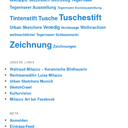
Skizzenbuch
Tegernseer Ausstellung
Tegernseer Kunstausstellung
Tuschestift
Tusche
Tintenstift
Venedig
Urban Sketchers
Weihnachten
Vernissage
weihnachtlicher Tegernseer Schlossmarkt
Zeichnung
Zeichnungen
UNSERE LINKS
Waltraud Milazzo – Keramische Bildhauerin
Rechtsanwältin Luisa Milazzo
Urban Sketchers Munich
SketchCrawl
Kulturvision
Milazzo Art bei Facebook
META
Anmelden
Eintrags-Feed