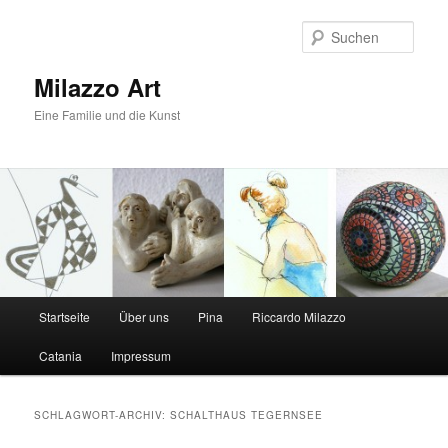
Zum
Zum
primären
sekundären
Such
Inhalt
Inhalt
springen
springen
Milazzo Art
Eine Familie und die Kunst
Hauptmenü
Startseite
Über uns
Pina
Riccardo Milazzo
Catania
Impressum
SCHLAGWORT-ARCHIV:
SCHALTHAUS TEGERNSEE