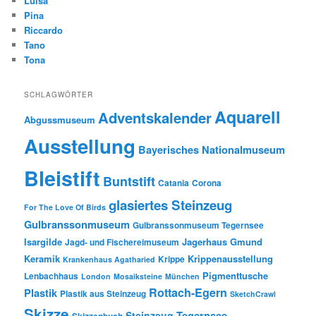
Luisa
Pina
Riccardo
Tano
Tona
SCHLAGWÖRTER
Aquarell
Adventskalender
Abgussmuseum
Ausstellung
Bayerisches Nationalmuseum
Bleistift
Buntstift
Catania
Corona
glasiertes Steinzeug
For The Love Of Birds
Gulbranssonmuseum
Gulbranssonmuseum Tegernsee
Isargilde
Jagerhaus Gmund
Jagd- und Fischereimuseum
Keramik
Krippenausstellung
Krippe
Krankenhaus Agatharied
Pigmenttusche
Lenbachhaus
London
Mosaiksteine
München
Rottach-Egern
Plastik
Plastik aus Steinzeug
SketchCrawl
Skizze
Tegernsee
Steinzeug