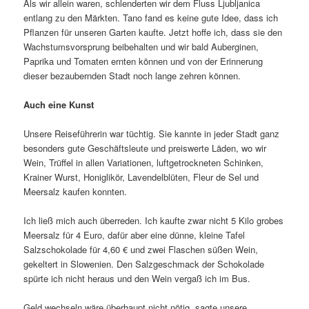
Als wir allein waren, schlenderten wir dem Fluss Ljubljanica
entlang zu den Märkten. Tano fand es keine gute Idee, dass ich
Pflanzen für unseren Garten kaufte. Jetzt hoffe ich, dass sie den
Wachstumsvorsprung beibehalten und wir bald Auberginen,
Paprika und Tomaten ernten können und von der Erinnerung
dieser bezaubernden Stadt noch lange zehren können.
Auch eine Kunst
Unsere Reiseführerin war tüchtig. Sie kannte in jeder Stadt ganz
besonders gute Geschäftsleute und preiswerte Läden, wo wir
Wein, Trüffel in allen Variationen, luftgetrockneten Schinken,
Krainer Wurst, Honiglikör, Lavendelblüten, Fleur de Sel und
Meersalz kaufen konnten.
Ich ließ mich auch überreden. Ich kaufte zwar nicht 5 Kilo grobes
Meersalz für 4 Euro, dafür aber eine dünne, kleine Tafel
Salzschokolade für 4,60 € und zwei Flaschen süßen Wein,
gekeltert in Slowenien. Den Salzgeschmack der Schokolade
spürte ich nicht heraus und den Wein vergaß ich im Bus.
Geld wechseln wäre überhaupt nicht nötig, sagte unsere