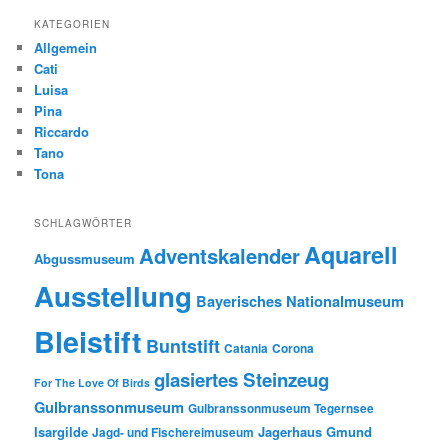
KATEGORIEN
Allgemein
Cati
Luisa
Pina
Riccardo
Tano
Tona
SCHLAGWÖRTER
Aquarell
Adventskalender
Abgussmuseum
Ausstellung
Bayerisches Nationalmuseum
Bleistift
Buntstift
Catania
Corona
glasiertes Steinzeug
For The Love Of Birds
Gulbranssonmuseum
Gulbranssonmuseum Tegernsee
Isargilde
Jagerhaus Gmund
Jagd- und Fischereimuseum