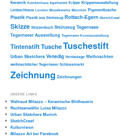
Keramik
Krippenausstellung
Krippe
Krankenhaus Agatharied
Pigmenttusche
Lenbachhaus
London
Mosaiksteine
München
Rottach-Egern
Plastik
Plastik aus Steinzeug
SketchCrawl
Skizze
Tegernsee
Steinzeug
Skizzenbuch
Tegernseer Ausstellung
Tegernseer Kunstausstellung
Tuschestift
Tusche
Tintenstift
Venedig
Urban Sketchers
Weihnachten
Vernissage
weihnachtlicher Tegernseer Schlossmarkt
Zeichnung
Zeichnungen
UNSERE LINKS
Waltraud Milazzo – Keramische Bildhauerin
Rechtsanwältin Luisa Milazzo
Urban Sketchers Munich
SketchCrawl
Kulturvision
Milazzo Art bei Facebook