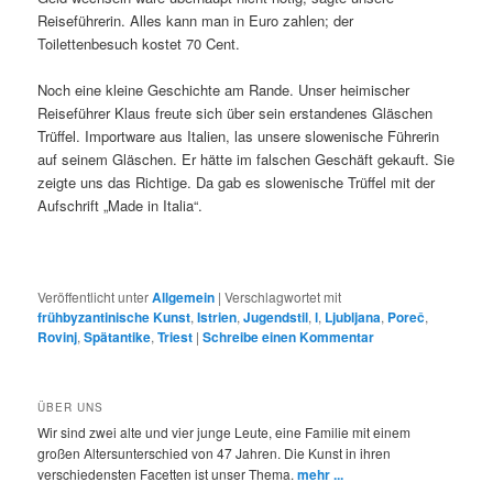
Reiseführerin. Alles kann man in Euro zahlen; der
Toilettenbesuch kostet 70 Cent.
Noch eine kleine Geschichte am Rande. Unser heimischer
Reiseführer Klaus freute sich über sein erstandenes Gläschen
Trüffel. Importware aus Italien, las unsere slowenische Führerin
auf seinem Gläschen. Er hätte im falschen Geschäft gekauft. Sie
zeigte uns das Richtige. Da gab es slowenische Trüffel mit der
Aufschrift „Made in Italia“.
Veröffentlicht unter
Allgemein
|
Verschlagwortet mit
frühbyzantinische Kunst
,
Istrien
,
Jugendstil
,
l
,
Ljubljana
,
Poreč
,
Rovinj
,
Spätantike
,
Triest
|
Schreibe einen Kommentar
ÜBER UNS
Wir sind zwei alte und vier junge Leute, eine Familie mit einem
großen Altersunterschied von 47 Jahren. Die Kunst in ihren
verschiedensten Facetten ist unser Thema.
mehr ...