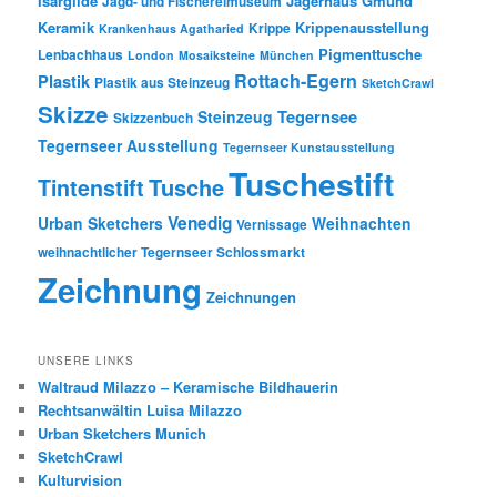
Isargilde
Jagerhaus Gmund
Jagd- und Fischereimuseum
Keramik
Krippenausstellung
Krippe
Krankenhaus Agatharied
Pigmenttusche
Lenbachhaus
London
Mosaiksteine
München
Rottach-Egern
Plastik
Plastik aus Steinzeug
SketchCrawl
Skizze
Tegernsee
Steinzeug
Skizzenbuch
Tegernseer Ausstellung
Tegernseer Kunstausstellung
Tuschestift
Tusche
Tintenstift
Venedig
Urban Sketchers
Weihnachten
Vernissage
weihnachtlicher Tegernseer Schlossmarkt
Zeichnung
Zeichnungen
UNSERE LINKS
Waltraud Milazzo – Keramische Bildhauerin
Rechtsanwältin Luisa Milazzo
Urban Sketchers Munich
SketchCrawl
Kulturvision