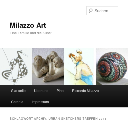
Zum
Zum
primären
sekundären
Such
Inhalt
Inhalt
springen
springen
Milazzo Art
Eine Familie und die Kunst
Hauptmenü
Startseite
Über uns
Pina
Riccardo Milazzo
Catania
Impressum
SCHLAGWORT-ARCHIV:
URBAN SKETCHERS TREFFEN 2016