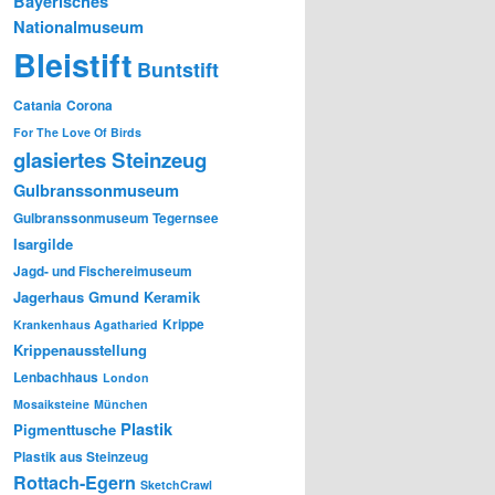
Bayerisches
Nationalmuseum
Bleistift
Buntstift
Catania
Corona
For The Love Of Birds
glasiertes Steinzeug
Gulbranssonmuseum
Gulbranssonmuseum Tegernsee
Isargilde
Jagd- und Fischereimuseum
Jagerhaus Gmund
Keramik
Krippe
Krankenhaus Agatharied
Krippenausstellung
Lenbachhaus
London
Mosaiksteine
München
Plastik
Pigmenttusche
Plastik aus Steinzeug
Rottach-Egern
SketchCrawl