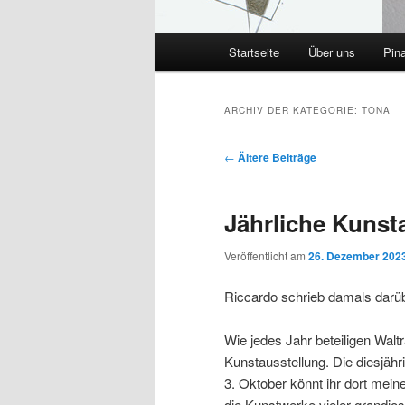
Hauptmenü
Startseite
Über uns
Pin
ARCHIV DER KATEGORIE:
TONA
Beitragsnavigation
←
Ältere Beiträge
Jährliche Kunst
Veröffentlicht am
26. Dezember 202
Riccardo schrieb damals darü
Wie jedes Jahr beteiligen Walt
Kunstausstellung. Die diesjähr
3. Oktober könnt ihr dort mein
die Kunstwerke vieler grandios