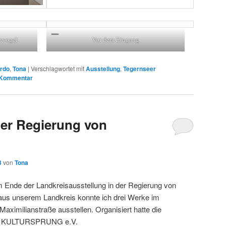
nvogel
Vor dem Eingang
rdo
,
Tona
|
Verschlagwortet mit
Ausstellung
,
Tegernseer
 Kommentar
der Regierung von
3
von
Tona
 Ende der Landkreisausstellung in der Regierung von
aus unserem Landkreis konnte ich drei Werke im
ximilianstraße ausstellen. Organisiert hatte die
ler KULTURSPRUNG e.V.