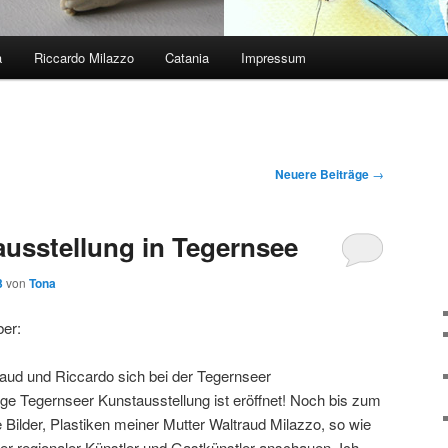
a
Riccardo Milazzo
Catania
Impressum
Neuere Beiträge
→
ausstellung in Tegernsee
3
von
Tona
ber:
raud und Riccardo sich bei der Tegernseer
ige Tegernseer Kunstausstellung ist eröffnet! Noch bis zum
e Bilder, Plastiken meiner Mutter Waltraud Milazzo, so wie
er regionaler Künstler und Gastkünstler anschauen. Ich