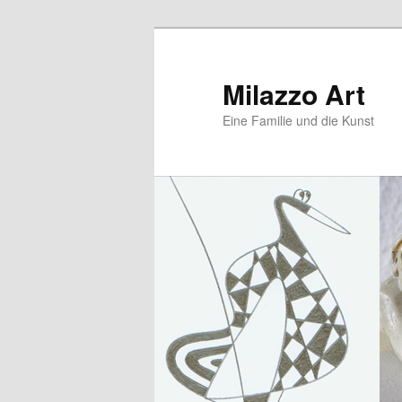
Zum
Zum
primären
sekundären
Inhalt
Inhalt
Milazzo Art
springen
springen
Eine Familie und die Kunst