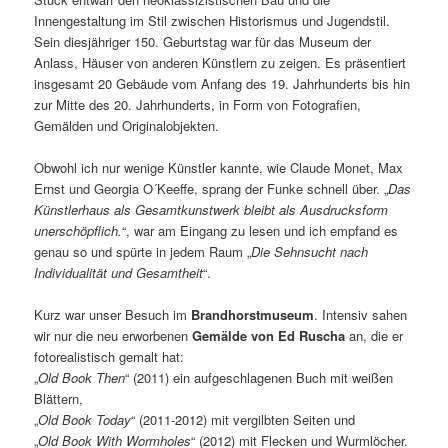
Innengestaltung im Stil zwischen Historismus und Jugendstil.
Sein diesjähriger 150. Geburtstag war für das Museum der
Anlass, Häuser von anderen Künstlern zu zeigen. Es präsentiert
insgesamt 20 Gebäude vom Anfang des 19. Jahrhunderts bis hin
zur Mitte des 20. Jahrhunderts, in Form von Fotografien,
Gemälden und Originalobjekten.
Obwohl ich nur wenige Künstler kannte, wie Claude Monet, Max
Ernst und Georgia O´Keeffe, sprang der Funke schnell über. „
Das
Künstlerhaus als Gesamtkunstwerk bleibt als Ausdrucksform
unerschöpflich.
“, war am Eingang zu lesen und ich empfand es
genau so und spürte in jedem Raum „
Die Sehnsucht nach
Individualität und Gesamtheit
“.
Kurz war unser Besuch im
Brandhorstmuseum
. Intensiv sahen
wir nur die neu erworbenen
Gemälde von Ed Ruscha
an, die er
fotorealistisch gemalt hat:
„
Old Book Then
“ (2011) ein aufgeschlagenen Buch mit weißen
Blättern,
„
Old Book Today
“ (2011-2012) mit vergilbten Seiten und
„
Old Book With Wormholes
“ (2012) mit Flecken und Wurmlöcher.