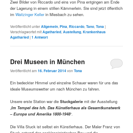
Zwei Bilder von Riccardo und eins von Pina entgingen am Ende
der Lagerung in einem stillen Kämmerlein. Sie sind jetzt öffentlich
im
Waitzinger Keller
in Miesbach zu sehen.
Veröffentlicht unter
Allgemein
,
Pina
,
Riccardo
,
Tano
,
Tona
|
Verschlagwortet mit
Agatharied
,
Austellung
,
Krankenhaus
Agatharied
|
1
Antwort
Drei Museen in München
Veröffentlicht am
16. Februar 2014
von
Tona
Ein bedeckter Himmel und einzelne Schauer waren für uns das
ideale Museumswetter um nach München zu fahren.
Unsere erste Station war die
Stuckgalerie
mit der Ausstellung
„
Im Tempel des Ich. Das Künstlerhaus als Gesamtkunstwerk
– Europa und Amerika 1800-1948
“.
Die Villa Stuck ist selbst ein Künstlerhaus. Der Maler Franz von
Stuck entwarf den neoklassizistischen Bau und die