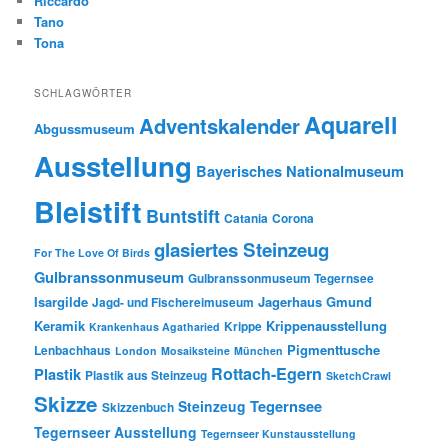
Riccardo
Tano
Tona
SCHLAGWÖRTER
Aquarell
Adventskalender
Abgussmuseum
Ausstellung
Bayerisches Nationalmuseum
Bleistift
Buntstift
Catania
Corona
glasiertes Steinzeug
For The Love Of Birds
Gulbranssonmuseum
Gulbranssonmuseum Tegernsee
Isargilde
Jagerhaus Gmund
Jagd- und Fischereimuseum
Keramik
Krippenausstellung
Krippe
Krankenhaus Agatharied
Pigmenttusche
Lenbachhaus
London
Mosaiksteine
München
Rottach-Egern
Plastik
Plastik aus Steinzeug
SketchCrawl
Skizze
Tegernsee
Steinzeug
Skizzenbuch
Tegernseer Ausstellung
Tegernseer Kunstausstellung