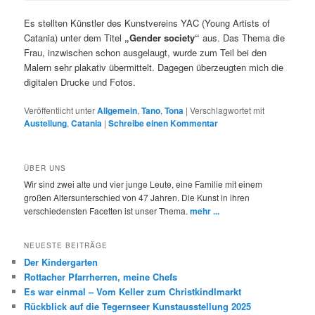
Es stellten Künstler des Kunstvereins YAC (Young Artists of
Catania) unter dem Titel
„Gender society“
aus. Das Thema die
Frau, inzwischen schon ausgelaugt, wurde zum Teil bei den
Malern sehr plakativ übermittelt. Dagegen überzeugten mich die
digitalen Drucke und Fotos.
Veröffentlicht unter
Allgemein
,
Tano
,
Tona
|
Verschlagwortet mit
Austellung
,
Catania
|
Schreibe einen Kommentar
ÜBER UNS
Wir sind zwei alte und vier junge Leute, eine Familie mit einem
großen Altersunterschied von 47 Jahren. Die Kunst in ihren
verschiedensten Facetten ist unser Thema.
mehr ...
NEUESTE BEITRÄGE
Der Kindergarten
Rottacher Pfarrherren, meine Chefs
Es war einmal – Vom Keller zum Christkindlmarkt
Rückblick auf die Tegernseer Kunstausstellung 2025