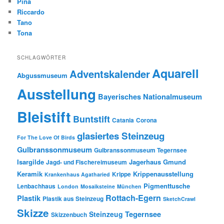
Pina
Riccardo
Tano
Tona
SCHLAGWÖRTER
Aquarell
Adventskalender
Abgussmuseum
Ausstellung
Bayerisches Nationalmuseum
Bleistift
Buntstift
Catania
Corona
glasiertes Steinzeug
For The Love Of Birds
Gulbranssonmuseum
Gulbranssonmuseum Tegernsee
Isargilde
Jagerhaus Gmund
Jagd- und Fischereimuseum
Keramik
Krippenausstellung
Krippe
Krankenhaus Agatharied
Pigmenttusche
Lenbachhaus
London
Mosaiksteine
München
Rottach-Egern
Plastik
Plastik aus Steinzeug
SketchCrawl
Skizze
Tegernsee
Steinzeug
Skizzenbuch