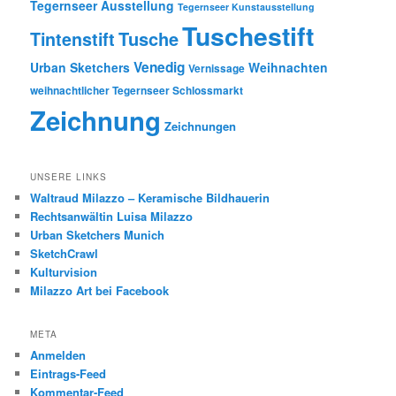
Tegernseer Ausstellung
Tegernseer Kunstausstellung
Tuschestift
Tusche
Tintenstift
Venedig
Urban Sketchers
Weihnachten
Vernissage
weihnachtlicher Tegernseer Schlossmarkt
Zeichnung
Zeichnungen
UNSERE LINKS
Waltraud Milazzo – Keramische Bildhauerin
Rechtsanwältin Luisa Milazzo
Urban Sketchers Munich
SketchCrawl
Kulturvision
Milazzo Art bei Facebook
META
Anmelden
Eintrags-Feed
Kommentar-Feed