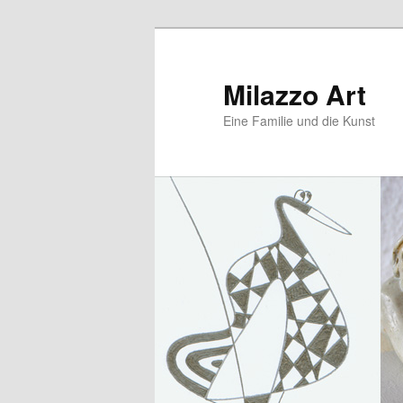
Zum
Zum
primären
sekundären
Inhalt
Inhalt
Milazzo Art
springen
springen
Eine Familie und die Kunst