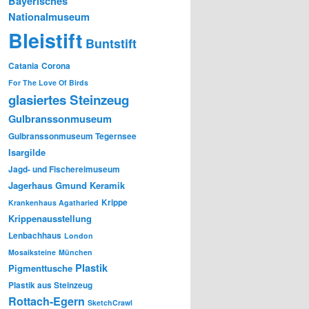
Bayerisches
Nationalmuseum
Bleistift
Buntstift
Catania
Corona
For The Love Of Birds
glasiertes Steinzeug
Gulbranssonmuseum
Gulbranssonmuseum Tegernsee
Isargilde
Jagd- und Fischereimuseum
Jagerhaus Gmund
Keramik
Krippe
Krankenhaus Agatharied
Krippenausstellung
Lenbachhaus
London
Mosaiksteine
München
Plastik
Pigmenttusche
Plastik aus Steinzeug
Rottach-Egern
SketchCrawl