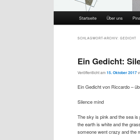
Hauptmenü
Startseite
Über uns
Pin
SCHLAGWORT-ARCHIV:
GEDICHT
Ein Gedicht: Si
Veröffentlicht am
15. Oktober 2017
Ein Gedicht von Riccardo – üb
Silence mind
The sky is pink and the sea is 
the earth is white and the grass
someone went crazy and the m