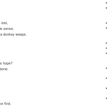
 lost,
 is sense,
 a donkey weeps.
ns hope?
 bone.
or find.