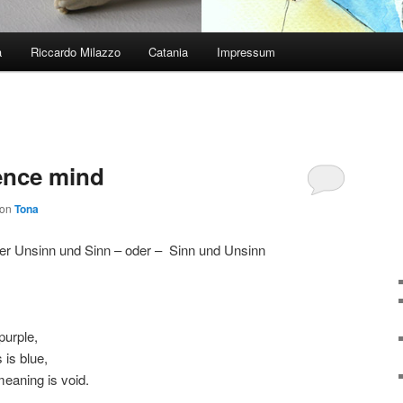
a
Riccardo Milazzo
Catania
Impressum
lence mind
von
Tona
er Unsinn und Sinn – oder – Sinn und Unsinn
purple,
 is blue,
eaning is void.