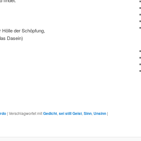
 findet.
er Hölle der Schöpfung,
das Dasein)
rdo
|
Verschlagwortet mit
Gedicht
,
sei still Geist
,
Sinn
,
Unsinn
|