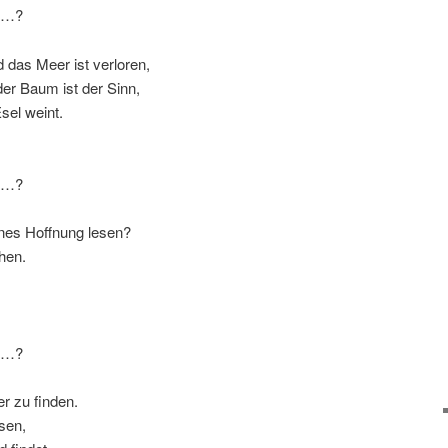
en…?
 das Meer ist verloren,
er Baum ist der Sinn,
sel weint.
en…?
nes Hoffnung lesen?
hen.
en…?
er zu finden.
sen,