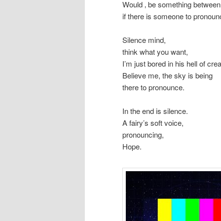
Would ‚ be something between
if there is someone to pronoun
Silence mind,
think what you want,
I’m just bored in his hell of crea
Believe me, the sky is being
there to pronounce.
In the end is silence.
A fairy’s soft voice,
pronouncing,
Hope.