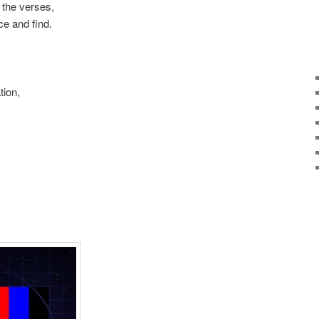
 the verses,
ce and find.
tion,