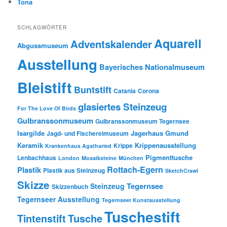
Tona
SCHLAGWÖRTER
Aquarell
Adventskalender
Abgussmuseum
Ausstellung
Bayerisches Nationalmuseum
Bleistift
Buntstift
Catania
Corona
glasiertes Steinzeug
For The Love Of Birds
Gulbranssonmuseum
Gulbranssonmuseum Tegernsee
Isargilde
Jagerhaus Gmund
Jagd- und Fischereimuseum
Keramik
Krippenausstellung
Krippe
Krankenhaus Agatharied
Pigmenttusche
Lenbachhaus
London
Mosaiksteine
München
Rottach-Egern
Plastik
Plastik aus Steinzeug
SketchCrawl
Skizze
Tegernsee
Steinzeug
Skizzenbuch
Tegernseer Ausstellung
Tegernseer Kunstausstellung
Tuschestift
Tusche
Tintenstift