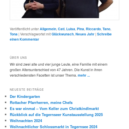
Veröffentlicht unter
Allgemein
,
Cati
,
Luisa
,
Pina
,
Riccardo
,
Tano
,
Tona
|
Verschlagwortet mit
Glückwunsch
,
Neues Jahr
|
Schreibe
einen Kommentar
ÜBER UNS
Wir sind zwei alte und vier junge Leute, eine Familie mit einem
großen Altersunterschied von 47 Jahren. Die Kunst in ihren
verschiedensten Facetten ist unser Thema.
mehr ...
NEUESTE BEITRÄGE
Der Kindergarten
Rottacher Pfarrherren, meine Chefs
Es war einmal – Vom Keller zum Christkindlmarkt
Rückblick auf die Tegernseer Kunstausstellung 2025
Weihnachten 2024
Weihnachtlicher Schlossmarkt in Tegernsee 2024