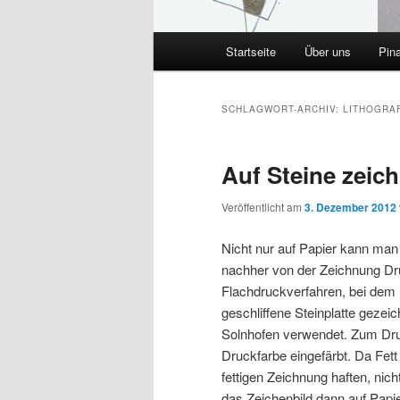
Hauptmenü
Startseite
Über uns
Pin
SCHLAGWORT-ARCHIV:
LITHOGRA
Auf Steine zeich
Veröffentlicht am
3. Dezember 2012
Nicht nur auf Papier kann ma
nachher von der Zeichnung Dr
Flachdruckverfahren, bei dem m
geschliffene Steinplatte gezeic
Solnhofen verwendet. Zum Druck
Druckfarbe eingefärbt. Da Fett
fettigen Zeichnung haften, nic
das Zeichenbild dann auf Papie