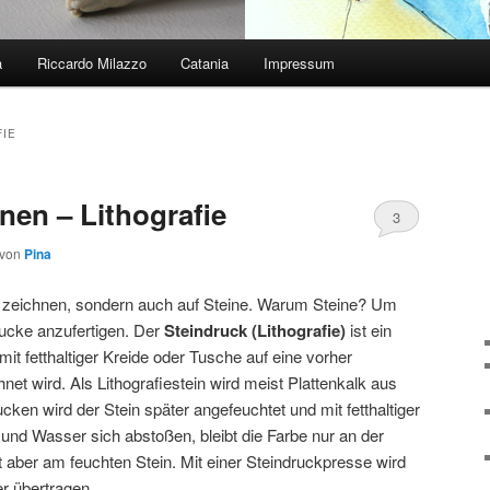
a
Riccardo Milazzo
Catania
Impressum
FIE
nen – Lithografie
3
von
Pina
n zeichnen, sondern auch auf Steine. Warum Steine? Um
ucke anzufertigen. Der
Steindruck (Lithografie)
ist ein
it fetthaltiger Kreide oder Tusche auf eine vorher
hnet wird. Als Lithografiestein wird meist Plattenkalk aus
en wird der Stein später angefeuchtet und mit fetthaltiger
 und Wasser sich abstoßen, bleibt die Farbe nur an der
ht aber am feuchten Stein. Mit einer Steindruckpresse wird
r übertragen.