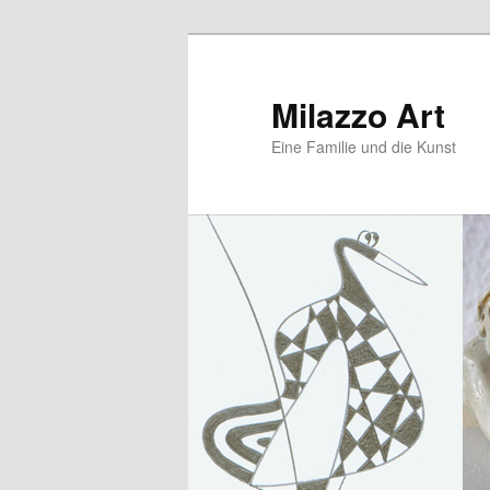
Zum
Zum
primären
sekundären
Inhalt
Inhalt
Milazzo Art
springen
springen
Eine Familie und die Kunst