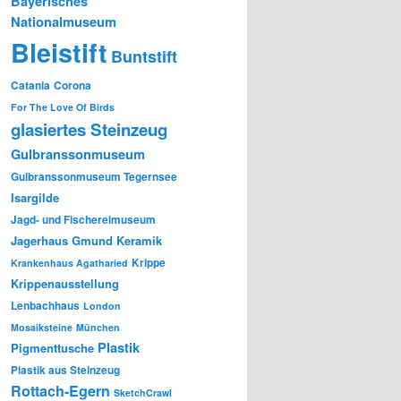
Bayerisches
Nationalmuseum
Bleistift
Buntstift
Catania
Corona
For The Love Of Birds
glasiertes Steinzeug
Gulbranssonmuseum
Gulbranssonmuseum Tegernsee
Isargilde
Jagd- und Fischereimuseum
Jagerhaus Gmund
Keramik
Krippe
Krankenhaus Agatharied
Krippenausstellung
Lenbachhaus
London
Mosaiksteine
München
Plastik
Pigmenttusche
Plastik aus Steinzeug
Rottach-Egern
SketchCrawl