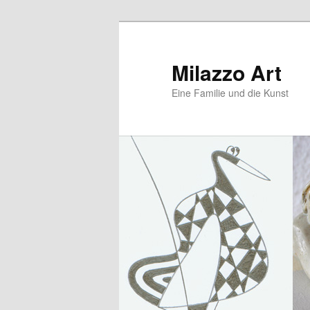
Zum
Zum
primären
sekundären
Inhalt
Inhalt
Milazzo Art
springen
springen
Eine Familie und die Kunst