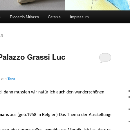
a
Riccardo Milazzo
Catania
Impressum
AN
Palazzo Grassi Luc
von
Tona
nd, dann mussten wir natürlich auch den wunderschönen
ymans
aus (geb.1958 in Belgien)
Das Thema der Ausstellung:
s war ein riesengroßes, begehbares Mosaik. Ich las, dass es