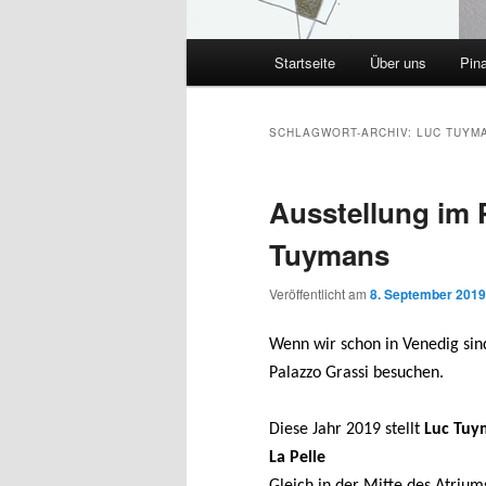
Hauptmenü
Startseite
Über uns
Pin
SCHLAGWORT-ARCHIV:
LUC TUYM
Ausstellung im 
Tuymans
Veröffentlicht am
8. September 2019
Wenn wir schon in Venedig si
Palazzo Grassi besuchen.
Diese Jahr 2019 stellt
Luc Tu
La Pelle
Gleich in der Mitte des Atrium