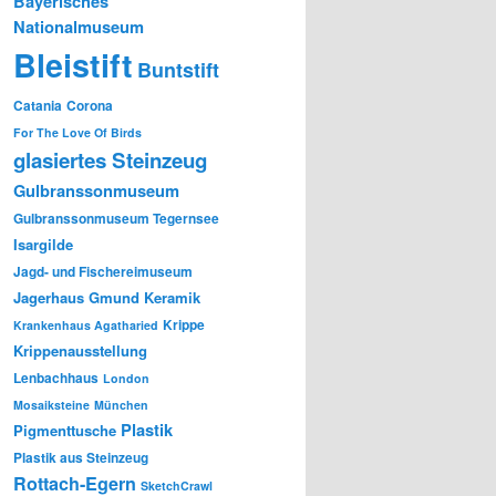
Bayerisches
Nationalmuseum
Bleistift
Buntstift
Catania
Corona
For The Love Of Birds
glasiertes Steinzeug
Gulbranssonmuseum
Gulbranssonmuseum Tegernsee
Isargilde
Jagd- und Fischereimuseum
Jagerhaus Gmund
Keramik
Krippe
Krankenhaus Agatharied
Krippenausstellung
Lenbachhaus
London
Mosaiksteine
München
Plastik
Pigmenttusche
Plastik aus Steinzeug
Rottach-Egern
SketchCrawl