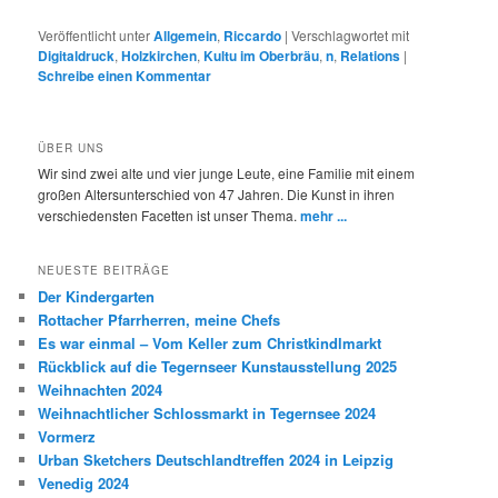
Veröffentlicht unter
Allgemein
,
Riccardo
|
Verschlagwortet mit
Digitaldruck
,
Holzkirchen
,
Kultu im Oberbräu
,
n
,
Relations
|
Schreibe einen Kommentar
ÜBER UNS
Wir sind zwei alte und vier junge Leute, eine Familie mit einem
großen Altersunterschied von 47 Jahren. Die Kunst in ihren
verschiedensten Facetten ist unser Thema.
mehr ...
NEUESTE BEITRÄGE
Der Kindergarten
Rottacher Pfarrherren, meine Chefs
Es war einmal – Vom Keller zum Christkindlmarkt
Rückblick auf die Tegernseer Kunstausstellung 2025
Weihnachten 2024
Weihnachtlicher Schlossmarkt in Tegernsee 2024
Vormerz
Urban Sketchers Deutschlandtreffen 2024 in Leipzig
Venedig 2024