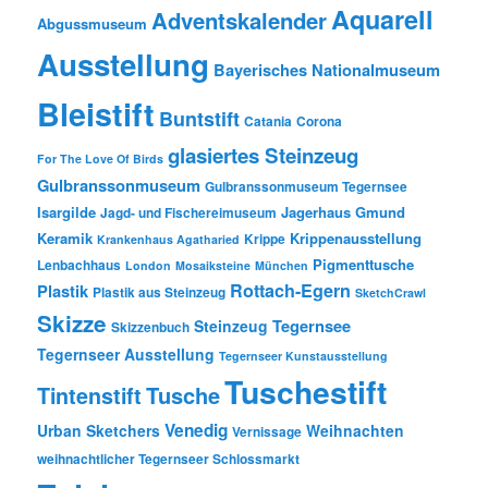
Aquarell
Adventskalender
Abgussmuseum
Ausstellung
Bayerisches Nationalmuseum
Bleistift
Buntstift
Catania
Corona
glasiertes Steinzeug
For The Love Of Birds
Gulbranssonmuseum
Gulbranssonmuseum Tegernsee
Isargilde
Jagerhaus Gmund
Jagd- und Fischereimuseum
Keramik
Krippenausstellung
Krippe
Krankenhaus Agatharied
Pigmenttusche
Lenbachhaus
London
Mosaiksteine
München
Rottach-Egern
Plastik
Plastik aus Steinzeug
SketchCrawl
Skizze
Tegernsee
Steinzeug
Skizzenbuch
Tegernseer Ausstellung
Tegernseer Kunstausstellung
Tuschestift
Tusche
Tintenstift
Venedig
Urban Sketchers
Weihnachten
Vernissage
weihnachtlicher Tegernseer Schlossmarkt